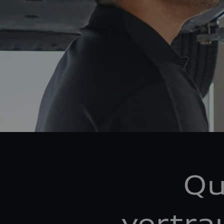
Qu
vertra