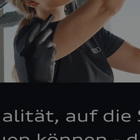
alität, auf die 
uen können - d