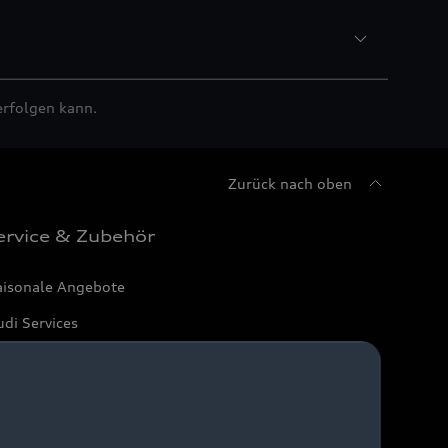
erfolgen kann.
Zurück nach oben
ervice & Zubehör
aisonale Angebote
di Services
arantie
di digital services
yAudi