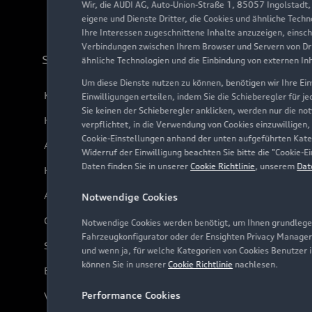
Wir, die AUDI AG, Auto-Union-Straße 1, 85057 Ingolstadt
eigene und Dienste Dritter, die Cookies und ähnliche Tech
Ihre Interessen zugeschnittene Inhalte anzuzeigen, einsc
Verbindungen zwischen Ihrem Browser und Servern von Dri
Support
ähnliche Technologien und die Einbindung von externen In
Um diese Dienste nutzen zu können, benötigen wir Ihre Einw
Kundenservice
Einwilligungen erteilen, indem Sie die Schieberegler für j
Sie keinen der Schieberegler anklicken, werden nur die no
Händlersuche
verpflichtet, in die Verwendung von Cookies einzuwilligen,
Cookie-Einstellungen anhand der unten aufgeführten Kateg
Audi Code
Widerruf der Einwilligung beachten Sie bitte die "Cookie
Daten finden Sie in unserer
Cookie Richtlinie
, unserem
Dat
Häufige Fragen (FAQ)
Audi Online Beratung
Notwendige Cookies
Online-Terminvereinbarung
Notwendige Cookies werden benötigt, um Ihnen grundlegen
Fahrzeugkonfigurator oder der Ensighten Privacy Manager
Servicekontakt
und wenn ja, für welche Kategorien von Cookies Benutzer 
können Sie in unserer
Cookie Richtlinie
nachlesen.
Bordbuch & Bedienungsanleitungen
Performance Cookies
Verträge kündigen