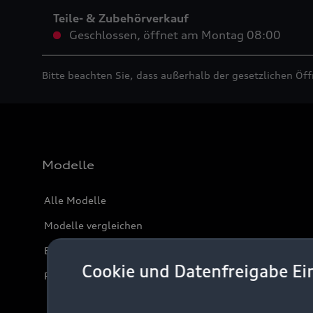
Teile- & Zubehörverkauf
Geschlossen
,
öffnet am
Montag 08:00
Bitte beachten Sie, dass außerhalb der gesetzlichen Öf
Modelle
Alle Modelle
Modelle vergleichen
Elektromodelle
Cookie und Datenfreigabe Ei
Plug-in-Hybride