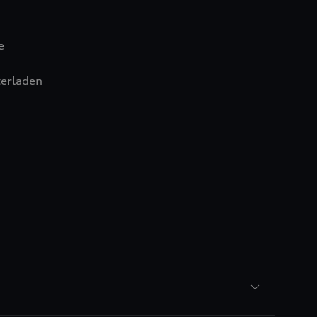
e
erladen