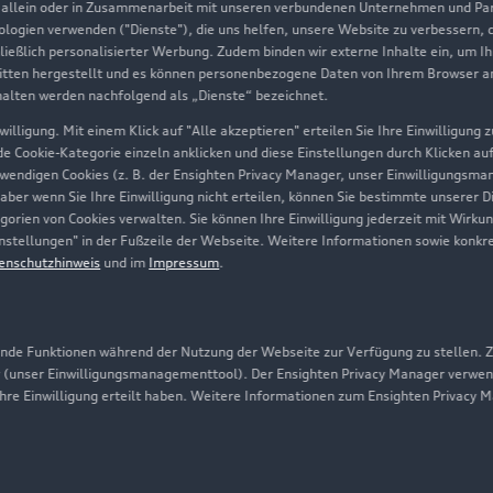
, allein oder in Zusammenarbeit mit unseren verbundenen Unternehmen und Part
Geschäftskunden
nologien verwenden ("Dienste"), die uns helfen, unsere Website zu verbessern,
hließlich personalisierter Werbung. Zudem binden wir externe Inhalte ein, um I
tten hergestellt und es können personenbezogene Daten von Ihrem Browser an 
Über Audi
halten werden nachfolgend als „Dienste“ bezeichnet.
illigung. Mit einem Klick auf "Alle akzeptieren" erteilen Sie Ihre Einwilligung
Unternehmen
ede Cookie-Kategorie einzeln anklicken und diese Einstellungen durch Klicken au
twendigen Cookies (z. B. der Ensighten Privacy Manager, unser Einwilligungsma
Karriere
 aber wenn Sie Ihre Einwilligung nicht erteilen, können Sie bestimmte unserer 
orien von Cookies verwalten. Sie können Ihre Einwilligung jederzeit mit Wirku
Investor Relations
-Einstellungen" in der Fußzeile der Webseite. Weitere Informationen sowie ko
enschutzhinweis
und im
Impressum
.
Presse & Media Center
Datenschutz
Audi erleben
de Funktionen während der Nutzung der Webseite zur Verfügung zu stellen. Zu
 (unser Einwilligungsmanagementtool). Der Ensighten Privacy Manager verwen
Newsletter
ihre Einwilligung erteilt haben. Weitere Informationen zum Ensighten Privacy 