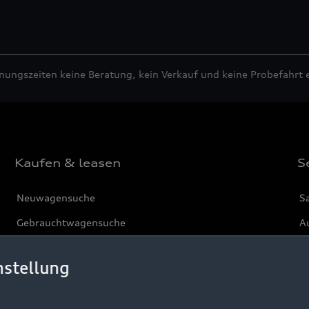
fnungszeiten keine Beratung, kein Verkauf und keine Probefahrt 
Kaufen & leasen
S
Neuwagensuche
S
Gebrauchtwagensuche
Au
Gebrauchtwagen
G
nstellung
Finanzierung
Au
Aktionen & Angebote
m